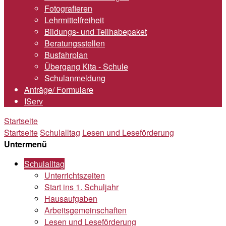
Fotografieren
Lehrmittelfreiheit
Bildungs- und Teilhabepaket
Beratungsstellen
Busfahrplan
Übergang Kita - Schule
Schulanmeldung
Anträge/ Formulare
IServ
Startseite
Startseite
Schulalltag
Lesen und Leseförderung
Untermenü
Schulalltag
Unterrichtszeiten
Start ins 1. Schuljahr
Hausaufgaben
Arbeitsgemeinschaften
Lesen und Leseförderung